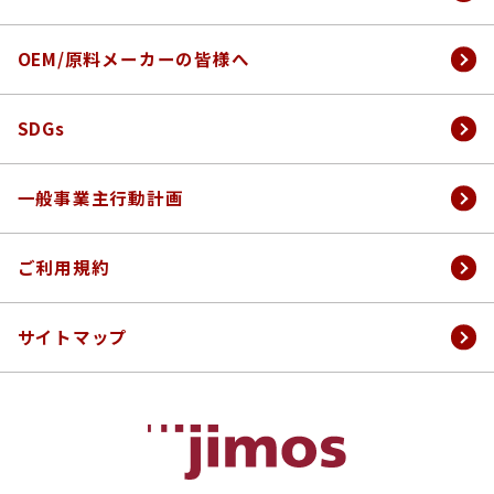
（公表事項）
次世代育成⽀援対策推進法に基づく
健康ドラッグストア
⼀般事業主⾏動計画
ナックグループ ソーシャルメディアポリシー
OEM/原料メーカーの皆様へ
お客様の個人情報のお取り扱い
女性活躍推進法に基づく
⼀般事業主⾏動計画
ソーシャルメディア利用規約
お取引に関する個人情報のお取り扱い
SDGs
採用に関する個人情報のお取り扱い
一般事業主行動計画
ご利用規約
サイトマップ