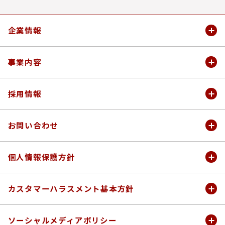
企業情報
企業情報
事業内容
会社概要
事業内容
採⽤情報
私たちが大切にしている想い
マキアレイベル
キャリア・リターン採⽤情報
お問い合わせ
沿⾰
SINN PURETÉ
新卒採⽤情報
お問い合わせ
個人情報保護方針
アクセス
豆腐の盛田屋
企業に関するお問い合わせ
個人情報保護方針
カスタマーハラスメント基本方針
決算公告
coyori
OEM・原料メーカー様からの
個人情報のお取扱いについて
カスタマーハラスメントに対する基本方針
ソーシャルメディアポリシー
お問い合わせ